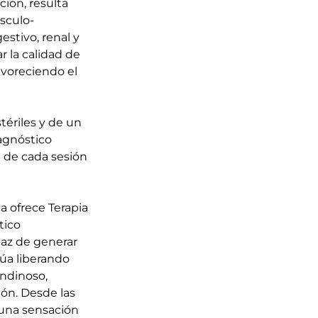
ión, resulta
sculo-
estivo, renal y
r la calidad de
favoreciendo el
tériles y de un
iagnóstico
 de cada sesión
a ofrece Terapia
tico
paz de generar
úa liberando
endinoso,
ión. Desde las
una sensación