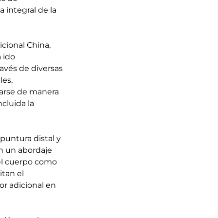
 integral de la
cional China,
 ido
avés de diversas
les,
rarse de manera
ncluida la
puntura distal y
n un abordaje
el cuerpo como
itan el
or adicional en